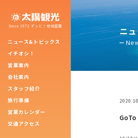
Since 1972 ずっと！地域密着
ニュ
New
ニュース&トピックス
イチオシ！
営業案内
会社案内
スタッフ紹介
旅行準備
2020.10
営業カレンダー
Go
交通アクセス